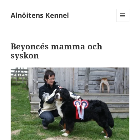
Alnöitens Kennel
MENY
OCH
WIDGETS
Beyoncés mamma och
syskon