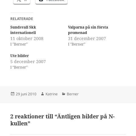
RELATERADE
Sundsvall Skk
Valparna på sin första
internationell
promenad
11 oktober 2008
31 december 2007
I ”Berner”
I ”Berner”
Ute bilder
5 december 2007
I ”Berner”
Postat
Författare
Kategorier
29 juni 2010
Katrine
Berner
2 reaktioner till “Äntligen bilder på N-
kullen”