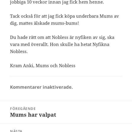
jobbiga 10 veckor innan jag fick hem henne.
Tack också för att jag fick köpa underbara Mums av
dig, mattes älskade mums-bums!
Du hade rätt om att Nobless är nyfiken av sig, ska
vara med överallt. Hon skulle ha hetat Nyfikna
Nobless.
Kram Anki, Mums och Nobless
Kommentarer inaktiverade.
Inläggsnavigering
FÖREGÅENDE
Mums har valpat
Föregående
inlägg:
NÄSTA