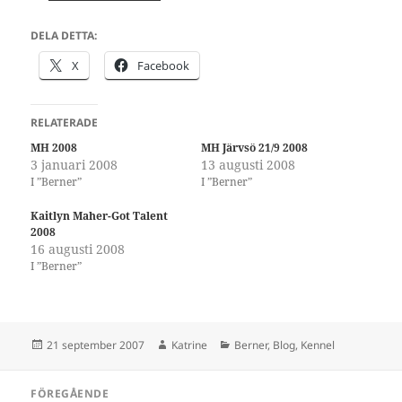
DELA DETTA:
X
Facebook
RELATERADE
MH 2008
MH Järvsö 21/9 2008
3 januari 2008
13 augusti 2008
I ”Berner”
I ”Berner”
Kaitlyn Maher-Got Talent
2008
16 augusti 2008
I ”Berner”
Postat
Författare
Kategorier
21 september 2007
Katrine
Berner
,
Blog
,
Kennel
Inläggsnavigering
FÖREGÅENDE