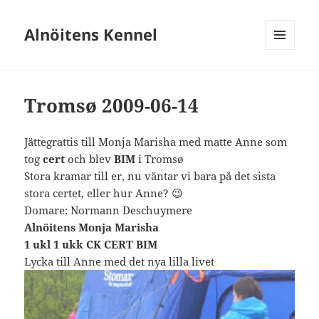
Alnöitens Kennel
MENY
OCH
WIDGETS
Tromsø 2009-06-14
Jättegrattis till Monja Marisha med matte Anne som
tog
cert
och blev
BIM
i Tromsø
Stora kramar till er, nu väntar vi bara på det sista
stora certet, eller hur Anne? 😉
Domare: Normann Deschuymere
Alnöitens Monja Marisha
1 ukl 1 ukk CK CERT BIM
Lycka till Anne med det nya lilla livet