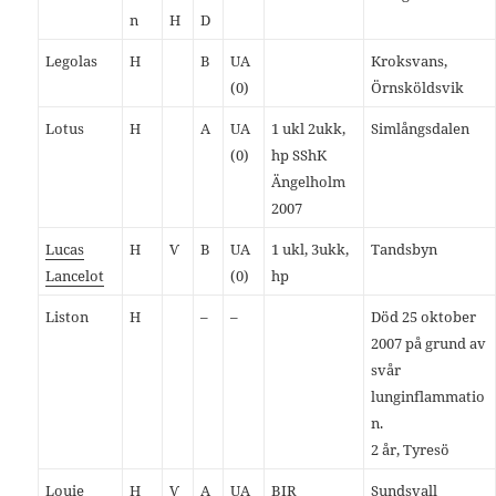
n
H
D
Legolas
H
B
UA
Kroksvans,
(0)
Örnsköldsvik
Lotus
H
A
UA
1 ukl 2ukk,
Simlångsdalen
(0)
hp SShK
Ängelholm
2007
Lucas
H
Ѵ
B
UA
1 ukl, 3ukk,
Tandsbyn
Lancelot
(0)
hp
Liston
H
–
–
Död 25 oktober
2007 på grund av
svår
lunginflammatio
n.
2 år, Tyresö
Louie
H
Ѵ
A
UA
BIR
Sundsvall