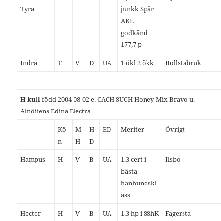
Tyra
junkk Spår
AKL
godkänd
177,7 p
Indra
T
Ѵ
D
UA
1 ökl 2 ökk
Bollstabruk
H kull
född 2004-08-02 e. CACH SUCH Honey-Mix Bravo u.
Alnöitens Edina Electra
Kö
M
H
ED
Meriter
Övrigt
n
H
D
Hampus
H
Ѵ
B
UA
1.3 cert i
Ilsbo
bästa
hanhundskl
ass
Hector
H
Ѵ
B
UA
1.3 hp i SShK
Fagersta