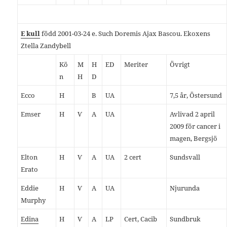
E kull
född 2001-03-24 e. Such Doremis Ajax Bascou. Ekoxens
Ztella Zandybell
Kö
M
H
ED
Meriter
Övrigt
n
H
D
Ecco
H
B
UA
7,5 år, Östersund
Emser
H
Ѵ
A
UA
Avlivad 2 april
2009 för cancer i
magen, Bergsjö
Elton
H
Ѵ
A
UA
2 cert
Sundsvall
Erato
Eddie
H
Ѵ
A
UA
Njurunda
Murphy
Edina
H
Ѵ
A
LP
Cert, Cacib
Sundbruk