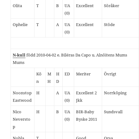
Olita
T
B
UA
Excellent
Söråker
(0)
Ophelie
T
A
UA
Excellent
Stöde
(0)
N-kull
född 2010-04-02 e. Biléras Da Capo u. Alnöitens Mums
Mums
Kö
M
H
ED
Meriter
Övrigt
n
H
D
Noonstop
H
A
UA
Excellent 2
Norrköping
Eastwood
(0)
Jkk
Nico
H
B
UA
BIR-Baby
Sundsvall
Neversto
(0)
Byske 2011
p
Nobla
T
Good
Orsa