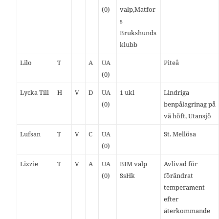
(0)
valp,Matfor
s
Brukshunds
klubb
Lilo
T
A
UA
Piteå
(0)
Lycka Till
H
Ѵ
D
UA
1 ukl
Lindriga
(0)
benpålagrinag på
vä höft, Utansjö
Lufsan
T
Ѵ
C
UA
St. Mellösa
(0)
Lizzie
T
Ѵ
A
UA
BIM valp
Avlivad för
(0)
SsHk
förändrat
temperament
efter
återkommande