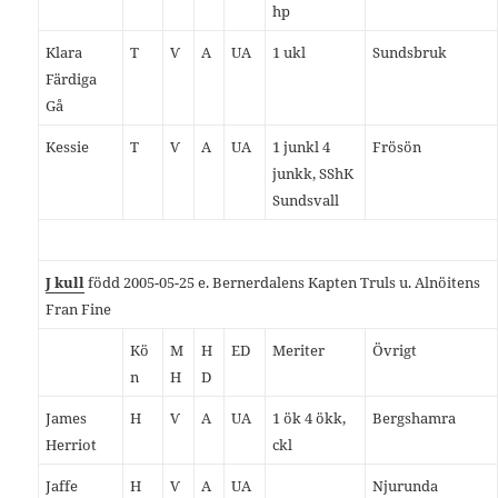
hp
Klara
T
Ѵ
A
UA
1 ukl
Sundsbruk
Färdiga
Gå
Kessie
T
Ѵ
A
UA
1 junkl 4
Frösön
junkk, SShK
Sundsvall
J kull
född 2005-05-25 e. Bernerdalens Kapten Truls u. Alnöitens
Fran Fine
Kö
M
H
ED
Meriter
Övrigt
n
H
D
James
H
Ѵ
A
UA
1 ök 4 ökk,
Bergshamra
Herriot
ckl
Jaffe
H
Ѵ
A
UA
Njurunda