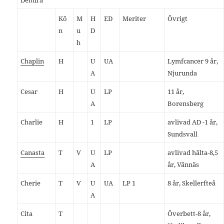
Demira
Kö
M
H
ED
Meriter
Övrigt
n
u
D
h
Chaplin
H
U
UA
Lymfcancer 9 år,
A
Njurunda
Cesar
H
U
LP
11 år,
A
Borensberg
Charlie
H
1
LP
avlivad AD -1 år,
Sundsvall
Canasta
T
Ѵ
U
LP
avlivad hälta-8,5
A
år, Vännäs
Cherie
T
Ѵ
U
UA
LP 1
8 år, Skellerfteå
A
Cita
T
Överbett-8 år,