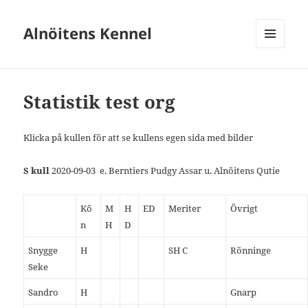
Alnöitens Kennel
MENY
OCH
WIDGETS
Statistik test org
Klicka på kullen för att se kullens egen sida med bilder
S kull
2020-09-03
e. Berntiers Pudgy Assar u. Alnöitens Qutie
Kö
M
H
ED
Meriter
Övrigt
n
H
D
Snygge
H
SH C
Rönninge
Seke
Sandro
H
Gnarp