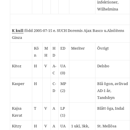
infektioner,
Wilhelmina
K kull
född 2005-07-15 e. SUCH Doremis Ajax Basco u.Alnöitens
Ginza
Kö
M
H
ED
Meriter
Övrigt
n
H
D
Kitoz
H
Ѵ
A-
UA
Delsbo
C
(0)
Kasper
H
C-
MP
Blå ögon, avlivad
D
(2)
AD-1 år,
Tandsbyn
Kajsa
T
Ѵ
A
LP
Blått öga, Indal
Kavat
(1)
Kitzy
H
Ѵ
A
UA
1 ukl, 3kk,
St. Mellösa