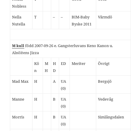
Nobless
Nella
T
–
–
BIM-Baby
Värmdö
Nutella
Byske 2011
M kull
född 2007-09-26 e. Gangsterluvans Keno Kanon u.
Alnöitens Jizza
Kö
M
H
ED
Meriter
Övrigt
n
H
D
Mad Max
H
A
UA
Bergsjö
(0)
Manne
H
B
UA
Vedevåg
(0)
Morris
H
B
UA
Simlångsdalen
(0)