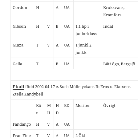
Gordon
H
A
UA
Kroksvans,
Kramfors
Gibson
H
Ѵ
B
UA
1.1 hp i
Indal
juniorklass
Ginza
T
Ѵ
A
UA
1 junkl 2
junkk
Geila
T
B
UA
Bått öga, Bergsjö
F kull
född 2002-04-17 e. Such Möllelyckans Ib Eros u. Ekoxens
Ztella Zandybell
Kö
M
H
ED
Meriter
Övrigt
n
H
D
Fandango
H
Ѵ
A
UA
Fran Fine
T
Ѵ
A
UA
2 Ökl