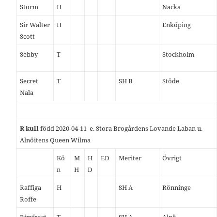
Storm
H
Nacka
Sir Walter
H
Enköping
Scott
Sebby
T
Stockholm
Secret
T
SH B
Stöde
Nala
R kull
född
2020-04-11
e. Stora Brogårdens Lovande Laban u.
Alnöitens Queen Wilma
Kö
M
H
ED
Meriter
Övrigt
n
H
D
Raffiga
H
SH A
Rönninge
Roffe