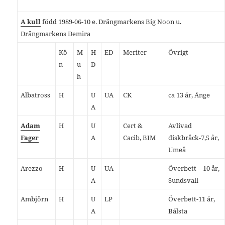
A kull
född 1989-06-10 e. Drängmarkens Big Noon u.
Drängmarkens Demira
Kö
M
H
ED
Meriter
Övrigt
n
u
D
h
Albatross
H
U
UA
CK
ca 13 år, Ånge
A
Adam
H
U
Cert &
Avlivad
Fager
A
Cacib, BIM
diskbråck-7,5 år,
Umeå
Arezzo
H
U
UA
Överbett – 10 år,
A
Sundsvall
Ambjörn
H
U
LP
Överbett-11 år,
A
Bålsta