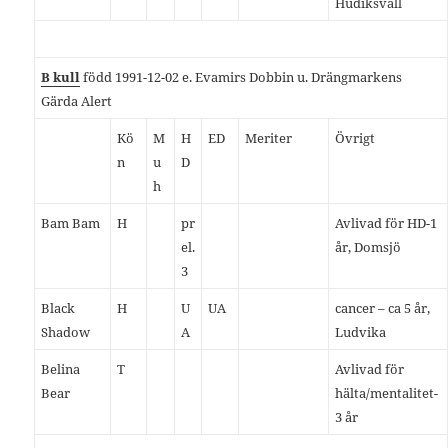
Hudiksvall
B kull
född 1991-12-02 e. Evamirs Dobbin u. Drängmarkens
Gärda Alert
Kö
M
H
ED
Meriter
Övrigt
n
u
D
h
Bam Bam
H
pr
Avlivad för HD-1
el.
år, Domsjö
3
Black
H
U
UA
cancer – ca 5 år,
Shadow
A
Ludvika
Belina
T
Avlivad för
Bear
hälta/mentalitet-
3 år