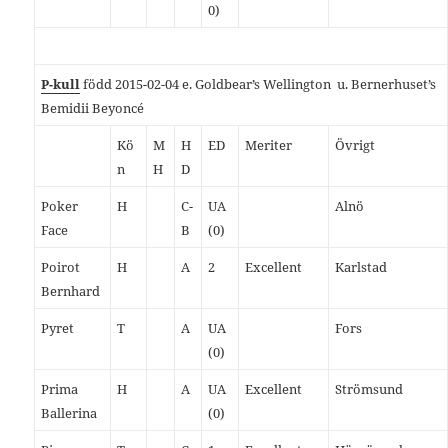
0)
P-kull
född 2015-02-04 e. Goldbear’s Wellington u. Bernerhuset’s
Bemidii Beyoncé
Kö
M
H
ED
Meriter
Övrigt
n
H
D
Poker
H
C-
UA
Alnö
Face
B
(0)
Poirot
H
A
2
Excellent
Karlstad
Bernhard
Pyret
T
A
UA
Fors
(0)
Prima
H
A
UA
Excellent
Strömsund
Ballerina
(0)