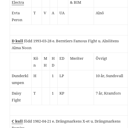
Electra
& BIM
Evta
T
Ѵ
A
UA
Alnö
Peron
D kull
född 1993-03-28 e. Berntiers Famous Fight u. Alnöitens
Alma Noon
Kö
M
H
ED
Meriter
Övrigt
n
H
D
Dunderkl
H
1
LP
10 år, Sundsvall
umpen
Daisy
T
1
KP
7 år, Kramfors
Fight
C kull
född 1982-04-21 e. Drängmarkens X-et u. Drängmarkens