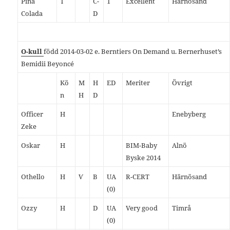
Pina
T
C-
1
Excellent
Härnösand
Colada
D
O-kull
född 2014-03-02 e. Berntiers On Demand u. Bernerhuset’s
Bemidii Beyoncé
Kö
M
H
ED
Meriter
Övrigt
n
H
D
Officer
H
Enebyberg
Zeke
Oskar
H
BIM-Baby
Alnö
Byske 2014
Othello
H
Ѵ
B
UA
R-CERT
Härnösand
(0)
Ozzy
H
D
UA
Very good
Timrå
(0)