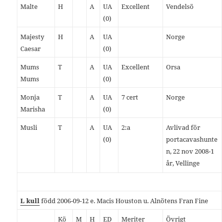
Malte
H
A
UA
Excellent
Vendelsö
(0)
Majesty
H
A
UA
Norge
Caesar
(0)
Mums
T
A
UA
Excellent
Orsa
Mums
(0)
Monja
T
A
UA
7 cert
Norge
Marisha
(0)
Musli
T
A
UA
2:a
Avlivad för
(0)
portacavashunte
n, 22 nov 2008-1
år, Vellinge
L kull
född 2006-09-12 e. Macis Houston u. Alnötens Fran Fine
Kö
M
H
ED
Meriter
Övrigt