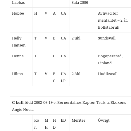
Labbas
Sala 2006
Hobbe
H
Ѵ
A
UA
Avlivad för
mentalitet – 2 år,
Bollstabruk
Helly
T
Ѵ
B
UA
2 ukl
Sundsvall
Hansen
Henna
T
C
UA
Bogopererad,
Finland
Hilma
T
Ѵ
B-
UA-
2 ökl
Hudiksvall
C
LP
G kull
född 2002-06-19 e. Bernerdalnes Kapten Truls u. Ekoxens
Angie Noela
Kö
M
H
ED
Meriter
Övrigt
n
H
D