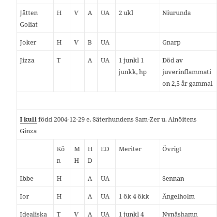
Jätten
H
Ѵ
A
UA
2 ukl
Niurunda
Goliat
Joker
H
Ѵ
B
UA
Gnarp
Jizza
T
A
UA
1 junkl 1
Död av
junkk, hp
juverinflammati
on 2,5 år gammal
I kull
född 2004-12-29 e. Säterhundens Sam-Zer u. Alnöitens
Ginza
Kö
M
H
ED
Meriter
Övrigt
n
H
D
Ibbe
H
A
UA
Sennan
Ior
H
A
UA
1 ök 4 ökk
Ängelholm
Idealiska
T
Ѵ
A
UA
1 junkl 4
Nynäshamn