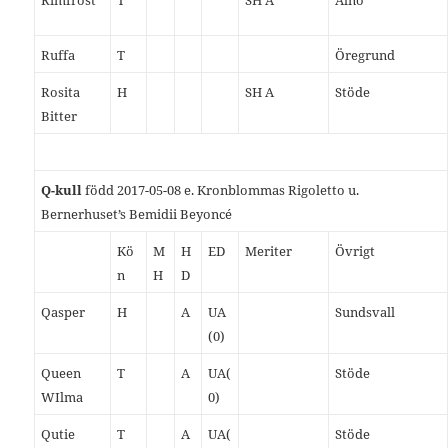
Rimfrost
T
SH A
Alnö
Ruffa
T
Öregrund
Rosita
H
SH A
Stöde
Bitter
Q-kull
född 2017-05-08 e. Kronblommas Rigoletto u.
Bernerhuset’s Bemidii Beyoncé
Kö
M
H
ED
Meriter
Övrigt
n
H
D
Qasper
H
A
UA
Sundsvall
(0)
Queen
T
A
UA(
Stöde
WIlma
0)
Qutie
T
A
UA(
Stöde