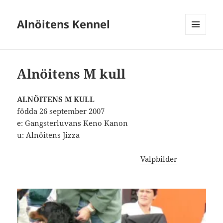
Alnöitens Kennel
MENY
OCH
WIDGETS
Alnöitens M kull
ALNÖITENS M KULL
födda 26 september 2007
e: Gangsterluvans Keno Kanon
u: Alnöitens Jizza
Valpbilder