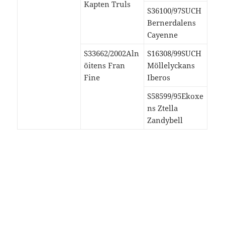
Kapten Truls
S36100/97SUCH
Bernerdalens
Cayenne
S33662/2002Aln
S16308/99SUCH
öitens Fran
Möllelyckans
Fine
Iberos
S58599/95Ekoxe
ns Ztella
Zandybell