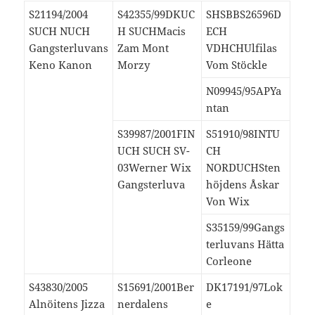
S21194/2004
S42355/99DKUC
SHSBBS26596D
SUCH NUCH
H SUCHMacis
ECH
Gangsterluvans
Zam Mont
VDHCHUlfilas
Keno Kanon
Morzy
Vom Stöckle
N09945/95APYa
ntan
S39987/2001FIN
S51910/98INTU
UCH SUCH SV-
CH
03Werner Wix
NORDUCHSten
Gangsterluva
höjdens Åskar
Von Wix
S35159/99Gangs
terluvans Hätta
Corleone
S43830/2005
S15691/2001Ber
DK17191/97Lok
Alnöitens Jizza
nerdalens
e