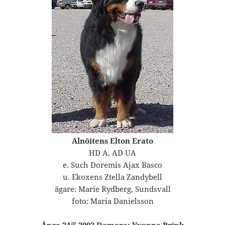
Alnöitens Elton Erato
HD A, AD UA
e. Such Doremis Ajax Basco
u. Ekoxens Ztella Zandybell
ägare: Marie Rydberg, Sundsvall
foto: Maria Danielsson
Ånge 24/5 2003 Domare: Yvonne Brink