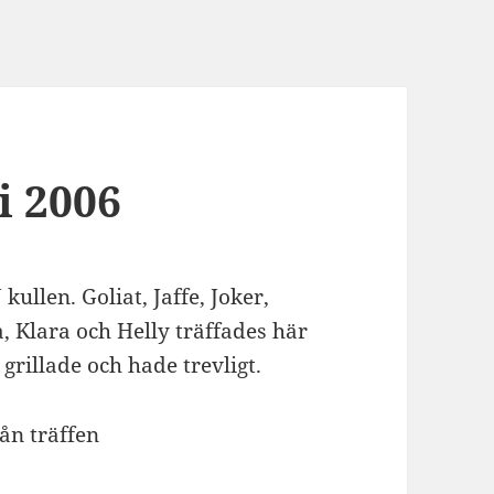
li 2006
 kullen. Goliat, Jaffe, Joker,
a, Klara och Helly träffades här
rillade och hade trevligt.
rån träffen