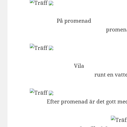
På promenad Fo
promen
Vila Hur många B
runt en vatt
Efter promenad är det gott me