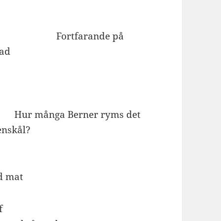
rtfarande på
ad
erner ryms det
enskål?
d mat