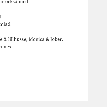
var också med
amlad
fe & lillhusse, Monica & Joker,
James