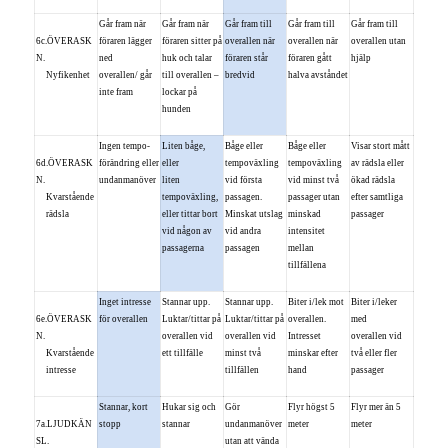
Går fram när
Går fram när
Går fram till
Går fram till
Går fram till
6c.ÖVERASK
föraren lägger
föraren sitter på
overallen när
overallen när
overallen utan
N.
ned
huk och talar
föraren står
föraren gått
hjälp
Nyfikenhet
overallen/ går
till overallen –
bredvid
halva avståndet
inte fram
lockar på
hunden
Ingen tempo-
Liten båge,
Båge eller
Båge eller
Visar stort mått
6d.ÖVERASK
förändring eller
eller
tempoväxling
tempoväxling
av rädsla eller
N.
undanmanöver
liten
vid första
vid minst två
ökad rädsla
Kvarstående
tempoväxling,
passagen.
passager utan
efter samtliga
rädsla
eller tittar bort
Minskat utslag
minskad
passager
vid någon av
vid andra
intensitet
passagerna
passagen
mellan
tillfällena
Inget intresse
Stannar upp.
Stannar upp.
Biter i/lek mot
Biter i/leker
6e.ÖVERASK
för overallen
Luktar/tittar på
Luktar/tittar på
overallen.
med
N.
overallen vid
overallen vid
Intresset
overallen vid
Kvarstående
ett tillfälle
minst två
minskar efter
två eller fler
intresse
tillfällen
hand
passager
Stannar, kort
Hukar sig och
Gör
Flyr högst 5
Flyr mer än 5
7a.LJUDKÄN
stopp
stannar
undanmanöver
meter
meter
SL.
utan att vända