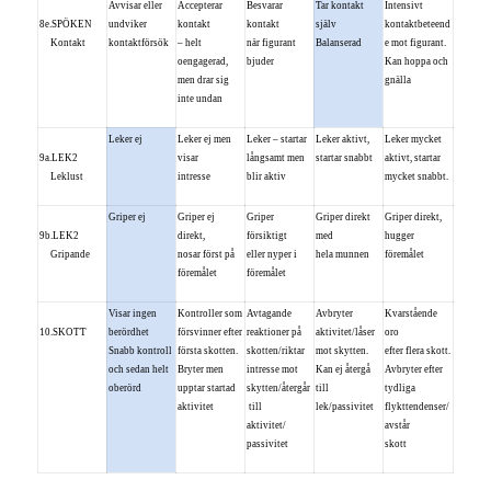
Avvisar eller
Accepterar
Besvarar
Tar kontakt
Intensivt
8e.SPÖKEN
undviker
kontakt
kontakt
själv
kontaktbeteend
Kontakt
kontaktförsök
– helt
när figurant
Balanserad
e mot figurant.
oengagerad,
bjuder
Kan hoppa och
men drar sig
gnälla
inte undan
Leker ej
Leker ej men
Leker – startar
Leker aktivt,
Leker mycket
9a.LEK2
visar
långsamt men
startar snabbt
aktivt, startar
Leklust
intresse
blir aktiv
mycket snabbt.
Griper ej
Griper ej
Griper
Griper direkt
Griper direkt,
9b.LEK2
direkt,
försiktigt
med
hugger
Gripande
nosar först på
eller nyper i
hela munnen
föremålet
föremålet
föremålet
Visar ingen
Kontroller som
Avtagande
Avbryter
Kvarstående
10.SKOTT
berördhet
försvinner efter
reaktioner på
aktivitet/låser
oro
Snabb kontroll
första skotten.
skotten/riktar
mot skytten.
efter flera skott.
och sedan helt
Bryter men
intresse mot
Kan ej återgå
Avbryter efter
oberörd
upptar startad
skytten/återgår
till
tydliga
aktivitet
till
lek/passivitet
flykttendenser/
aktivitet/
avstår
passivitet
skott