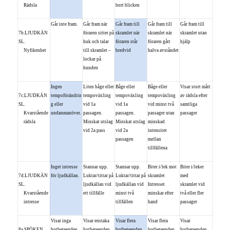
Rädsla
bort blicken
Går inte fram.
Går fram när
Går fram till
Går fram till
Går fram till
7b.LJUDKÄN
föraren sitter på
skramlet när
skramlet när
skramlet utan
SL.
huk och talar
föraren står
föraren gått
hjälp
Nyfikenhet
till skramlet –
bredvid
halva avståndet
lockar på
hunden
Ingen
Liten båge eller
Båge eller
Båge eller
Visar stort mått
7c.LJUDKÄN
tempoförändrin
tempoväxling
tempoväxling
tempoväxling
av rädsla efter
SL.
g eller
vid 1a
vid 1a
vid minst två
samtliga
Kvarstående
undanmanöver.
passagen.
passagen.
passager utan
passager
rädsla
Minskat utslag
Minskat utslag
minskad
vid 2a pass
vid 2a
intensitet
passagen
mellan
tillfällena
Inget intresse
Stannar upp.
Stannar upp.
Biter i/lek mot
Biter i/leker
7d.LJUDKÄN
för ljudkällan.
Luktar/tittar på
Luktar/tittar på
skramlet
med
SL.
ljudkällan vid
ljudkällan vid
Intresset
skramlet vid
Kvarstående
ett tillfälle
minst två
minskar efter
två eller fler
intresse
tillfällen
hand
passager
Visar inga
Visar enstaka
Visar flera
Visar flera
Visar
8a.SPÖKEN
hotbeteenden
hotbeteenden
hotbeteenden
hotbeteenden
hotbeteenden