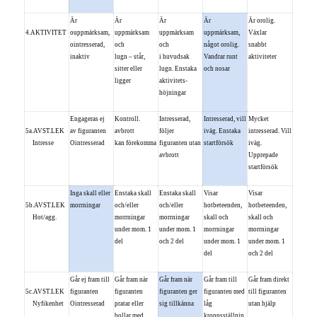
Är
Är
Är
Är
Är orolig.
4.AKTIVITET
ouppmärksam,
uppmärksam
uppmärksam
uppmärksam,
Växlar
ointresserad,
och
och
något orolig.
snabbt
inaktiv
lugn – står,
i huvudsak
Vandrar runt
aktiviteter
sitter eller
lugn. Enstaka
och nosar
ligger
aktivitets-
höjningar
Engageras ej
Kontroll.
Intresserad,
Intresserad, vill
Mycket
5a.AVST.LEK
av figuranten
avbrott
följer
iväg. Enstaka
intresserad. Vill
Intresse
Ointresserad
kan förekomma
figuranten utan
startförsök
iväg.
avbrott
Upprepade
startförsök
Inga skall eller
Enstaka skall
Enstaka skall
Visar
Visar
5b.AVST.LEK
morrningar
och/eller
och/eller
hotbeteenden,
hotbeteenden,
Hot/agg.
morrningar
morrningar
skall och
skall och
under mom. 1
under mom. 1
morrningar
morrningar
del
och 2 del
under mom. 1
under mom. 1
del
och 2 del
Går ej fram till
Går fram när
Går fram när
Går fram till
Går fram direkt
5c.AVST.LEK
figuranten
figuranten
figuranten ger
figuranten med
till figuranten
Nyfikenhet
Ointresserad
pratar eller
sig tillkänna
låg
utan hjälp
bollar med
kroppsställnin