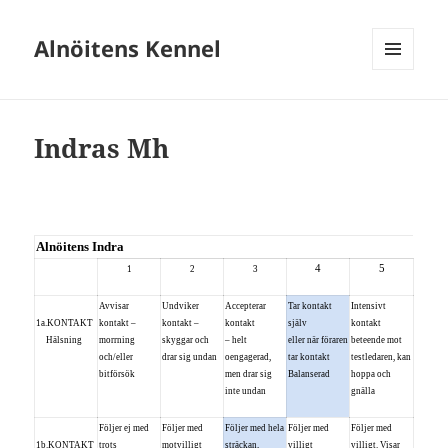
Alnöitens Kennel
MENY
OCH
WIDGETS
Indras Mh
Alnöitens
Indra
4
5
1
2
3
Avvisar
Undviker
Accepterar
Tar kontakt
Intensivt
1a.KONTAKT
kontakt –
kontakt –
kontakt
själv
kontakt
Hälsning
morrning
skyggar och
– helt
eller när föraren
beteende mot
och/eller
drar sig undan
oengagerad,
tar kontakt
testledaren, kan
bitförsök
men drar sig
Balanserad
hoppa och
inte undan
gnälla
Följer ej med
Följer med
Följer med hela
Följer med
Följer med
1b.KONTAKT
trots
motvilligt
sträckan,
villigt
villigt. Visar