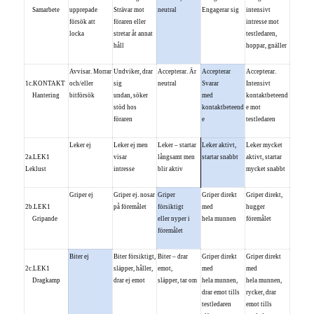
Samarbete
upprepade
Strävar mot
neutral
Engagerar sig
intensivt
försök att
föraren eller
intresse mot
locka
stretar åt annat
testledaren,
håll
hoppar, gnäller
Avvisar. Morrar
Undviker, drar
Accepterar. Är
Accepterar
Accepterar.
1c.KONTAKT
och/eller
sig
neutral
Svarar
Intensivt
Hantering
bitförsök
undan, söker
med
kontaktbeteend
stöd hos
kontaktbeteend
e mot
föraren
e
testledaren
Leker ej
Leker ej men
Leker – startar
Leker aktivt,
Leker mycket
2a.LEK1
visar
långsamt men
startar snabbt
aktivt, startar
Leklust
intresse
blir aktiv
mycket snabbt
Griper ej
Griper ej. nosar
Griper
Griper direkt
Griper direkt,
2b.LEK1
på föremålet
försiktigt
med
hugger
Gripande
eller nyper i
hela munnen
föremålet
föremålet
Biter ej
Biter försiktigt,
Biter – drar
Griper direkt
Griper direkt
2c.LEK1
släpper, håller,
emot,
med
med
Dragkamp
drar ej emot
släpper, tar om
hela munnen,
hela munnen,
drar emot tills
rycker, drar
testledaren
emot tills