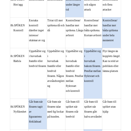
Hot/agg
under längre
och någon
och flera
tid
attack
attacker
Enstaka
Tittat till mot
Kontrollerar/
Kontrollerar/
Kontrollerar/
8b.SPÖKEN
kontroll
spökena då och
handlar mot
handlar mot
handlar mot
Kontroll
därefter inget
då
spökena. Långa
båda spökena.
båda spökena
intresse/
avbrott
Kortare avbrott
under hela
skärmar av sig
momentet
Uppehåller sig
Uppehåller sig
Uppehåller sig
Uppehåller sig
Flyr längre än
8c.SPÖKEN
i huvudsak
i
i
i
kopplets längd.
Rädsla
framför eller
huvudsak
huvudsak
huvudsak
Kan ta stöd av
bredvid föraren
framför eller
framför eller
bakom föraren.
publiken eller
bredvid
bredvid
Pendlar mellan
lämna platsen
föraren. Någon
föraren. Pendlar
flyktstart och
avståndsregleri
mellan
kontroll
ng
flyktstart
och kontroll
Går fram när
Går fram när
Går fram till
Går fram till
Går fram till
8d.SPÖKEN
föraren tagit
föraren talar
spöket när
spöket när
spöket utan
Nyfikenhet
av
med fig/lockar
föraren står
föraren gått
hjälp
figurantens
på hunden.
bredvid
halva avståndet
förklädnad