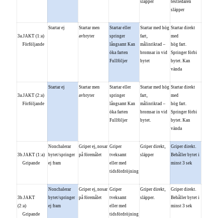
släpper
testledaren
släpper
Startar ej
Startar men
Startar eller
Startar med hög
Startar direkt
3a.JAKT (1:a)
avbryter
springer
fart,
med
Förföljande
långsamt Kan
målinriktad –
hög fart.
öka farten
bromsar in vid
Springer förbi
Fullföljer
bytet
bytet. Kan
vända
Startar ej
Startar men
Startar eller
Startar med hög
Startar direkt
3a.JAKT (2:a)
avbryter
springer
fart,
med
Förföljande
långsamt Kan
målinriktad –
hög fart.
öka farten
bromsar in vid
Springer förbi
Fullföljer
bytet.
bytet. Kan
vända
Nonchalerar
Griper ej, nosar
Griper
Griper direkt,
Griper direkt.
3b.JAKT (1:a)
bytet/springer
på föremålet
tveksamt
släpper
Behåller bytet i
Gripande
ej fram
eller med
minst 3 sek
tidsfördröjning
Nonchalerar
Griper ej, nosar
Griper
Griper direkt,
Griper direkt.
3b.JAKT
bytet/springer
på föremålet
tveksamt
släpper.
Behåller bytet i
(2:a)
ej fram
eller med
minst 3 sek
Gripande
tidsfördröjning