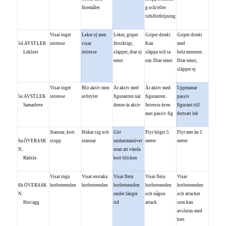
föremålet
g och/eller
tidsfördröjning
Visar inget
Leker ej men
Leker, griper
Griper direkt.
Griper direkt
5d.AVST.LEK
intresse
visar
försiktigt,
Kan
med
Leklust
intresse
släpper, drar ej
släppa och ta
hela munnen.
emot
om. Drar emot
Drar emot,
släpper ej
Visar inget
Blir aktiv men
Är aktiv med
Är aktiv med
Uppmanar
5e.AVST.LEK
intresse
avbryter
figuranten när
figuranten.
passiv
Samarbete
denne är aktiv
Intresse även
figurant till
mot passiv fig
fortsatt lek
Stannar, kort
Hukar sig och
Gör
Flyr högst 5
Flyr mer än 5
6a.ÖVERASK
stopp
stannar
undanmanöver
meter
meter
N.
utan att vända
Rädsla
bort blicken
Visar inga
Visar enstaka
Visar flera
Visar flera
Visar
6b.ÖVERASK
hotbeteenden
hotbeteenden
hotbeteenden
hotbeteenden
hotbeteenden
N.
under längre
och någon
och attacker
Hot/agg
tid
attack
som kan
avslutas med
bett