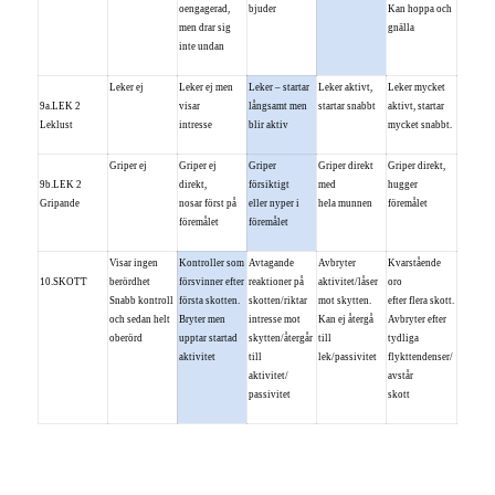
oengagerad,
bjuder
Kan hoppa och
men drar sig
gnälla
inte undan
Leker ej
Leker ej men
Leker – startar
Leker aktivt,
Leker mycket
9a.LEK 2
visar
långsamt men
startar snabbt
aktivt, startar
Leklust
intresse
blir aktiv
mycket snabbt.
Griper ej
Griper ej
Griper
Griper direkt
Griper direkt,
9b.LEK 2
direkt,
försiktigt
med
hugger
Gripande
nosar först på
eller nyper i
hela munnen
föremålet
föremålet
föremålet
Visar ingen
Kontroller som
Avtagande
Avbryter
Kvarstående
10.SKOTT
berördhet
försvinner efter
reaktioner på
aktivitet/låser
oro
Snabb kontroll
första skotten.
skotten/riktar
mot skytten.
efter flera skott.
och sedan helt
Bryter men
intresse mot
Kan ej återgå
Avbryter efter
oberörd
upptar startad
skytten/återgår
till
tydliga
aktivitet
till
lek/passivitet
flykttendenser/
aktivitet/
avstår
passivitet
skott