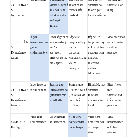
7b.LJUDKÄN
föraren sitter på
skramlet när
skramlet när
skramlet utan
SL.
huk och talar
föraren står
föraren gått
hjälp
Nyfikenhet
till skramlet –
bredvid
halva avståndet
lockar på
hunden
Ingen
Liten båge eller
Båge eller
Båge eller
Visar stort mått
7c.LJUDKÄN
tempoförändrin
tempoväxling
tempoväxling
tempoväxling
av rädsla efter
SL.
g eller
vid 1a
vid 1a
vid minst två
samtliga
Kvarstående
undanmanöver.
passagen.
passagen.
passager utan
passager
rädsla
Minskat utslag
Minskat utslag
minskad
vid 2a pass
vid 2a
intensitet
passagen
mellan
tillfällena
Inget intresse
Stannar upp.
Stannar upp.
Biter i/lek mot
Biter i/leker
7d.LJUDKÄN
för ljudkällan.
Luktar/tittar på
Luktar/tittar på
skramlet
med
SL.
ljudkällan vid
ljudkällan vid
Intresset
skramlet vid
Kvarstående
ett tillfälle
minst två
minskar efter
två eller fler
intresse
tillfällen
hand
passager
Visar inga
Visar enstaka
Visar flera
Visar flera
Visar
8a.SPÖKEN
hotbeteenden
hotbeteenden
hotbeteenden
hotbeteenden
hotbeteenden
Hot/agg
under längre
och någon
och flera
tid
attack
attacker