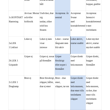
locka
stretar åt annat
testledaren,
håll
hoppar, gnäller
Avvisar. Morrar
Undviker, drar
Accepterar. Är
Accepterar
Accepterar.
1c.KONTAKT
och/eller
sig
neutral
Svarar
Intensivt
Hantering
bitförsök
undan, söker
med
kontaktbeteend
stöd hos
kontaktbeteend
e mot
föraren
e
testledaren
Leker ej
Leker ej men
Leker – startar
Leker aktivt,
Leker mycket
2a.LEK
visar
långsamt men
startar snabbt
aktivt, startar
1 Leklust
intresse
blir aktiv
mycket snabbt
Griper ej
Griper ej. nosar
Griper
Griper direkt
Griper direkt,
2b.LEK 1
på föremålet
försiktigt
med
hugger
Gripande
eller nyper i
hela munnen
föremålet
föremålet
Biter ej
Biter försiktigt,
Biter – drar
Griper direkt
Griper direkt
2c.LEK 1
släpper, håller,
emot,
med
med
Dragkamp
drar ej emot
släpper, tar om
hela munnen,
hela munnen,
drar emot tills
rycker, drar
testledaren
emot tills
släpper
testledaren
släpper