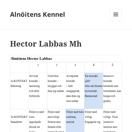
Alnöitens Kennel
MENY
OCH
WIDGETS
Hector Labbas Mh
Alnöitens Hector Labbas
4
5
1
2
3
Avvisar
Undviker
Accepterar
Tar kontakt
Intensivt
1a.KONTAKT
kontakt –
kontakt –
kontakt
själv
kontakt
Hälsning
morrning
skyggar och
– helt
eller när föraren
beteende mot
och/eller
drar sig undan
oengagerad,
tar kontakt
testledaren, kan
bitförsök
men drar sig
Balanserad
hoppa och
inte undan
gnälla
Följer ej med
Följer med
Följer med hela
Följer med
Följer med
1b.KONTAKT
trots
motvilligt
sträckan,
villigt
villigt. Visar
Samarbete
upprepade
Strävar mot
neutral
Engagerar sig
intensivt
försök att
föraren eller
intresse mot