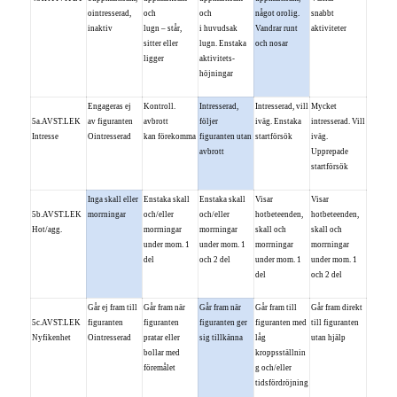
ointresserad,
och
och
något orolig.
snabbt
inaktiv
lugn – står,
i huvudsak
Vandrar runt
aktiviteter
sitter eller
lugn. Enstaka
och nosar
ligger
aktivitets-
höjningar
Engageras ej
Kontroll.
Intresserad,
Intresserad, vill
Mycket
5a.AVST.LEK
av figuranten
avbrott
följer
iväg. Enstaka
intresserad. Vill
Intresse
Ointresserad
kan förekomma
figuranten utan
startförsök
iväg.
avbrott
Upprepade
startförsök
Inga skall eller
Enstaka skall
Enstaka skall
Visar
Visar
5b.AVST.LEK
morrningar
och/eller
och/eller
hotbeteenden,
hotbeteenden,
Hot/agg.
morrningar
morrningar
skall och
skall och
under mom. 1
under mom. 1
morrningar
morrningar
del
och 2 del
under mom. 1
under mom. 1
del
och 2 del
Går ej fram till
Går fram när
Går fram när
Går fram till
Går fram direkt
5c.AVST.LEK
figuranten
figuranten
figuranten ger
figuranten med
till figuranten
Nyfikenhet
Ointresserad
pratar eller
sig tillkänna
låg
utan hjälp
bollar med
kroppsställnin
föremålet
g och/eller
tidsfördröjning