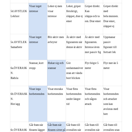
Visar inget
Leker ej men
Leker, griper
Griper direkt.
Griper direkt
5d.AVST.LEK
intresse
visar
försiktigt,
Kan
med
Leklust
intresse
släpper, drar ej
släppa och ta
hela munnen.
emot
om. Drar emot
Drar emot,
släpper ej
Visar inget
Blir aktiv men
Är aktiv med
Är aktiv med
Uppmanar
5e.AVST.LEK
intresse
avbryter
figuranten när
figuranten.
passiv
Samarbete
denne är aktiv
Intresse även
figurant till
mot passiv fig
fortsatt lek
Stannar, kort
Hukar sig och
Gör
Flyr högst 5
Flyr mer än 5
6a.ÖVERASK
stopp
stannar
undanmanöver
meter
meter
N.
utan att vända
Rädsla
bort blicken
Visar inga
Visar enstaka
Visar flera
Visar flera
Visar
6b.ÖVERASK
hotbeteenden
hotbeteenden
hotbeteenden
hotbeteenden
hotbeteenden
N.
under längre
och någon
och attacker
Hot/agg
tid
attack
som kan
avslutas med
bett
Går fram när
Går fram när
Går fram till
Går fram till
Går fram till
6c.ÖVERASK
föraren lägger
föraren sitter på
overallen när
overallen när
overallen utan