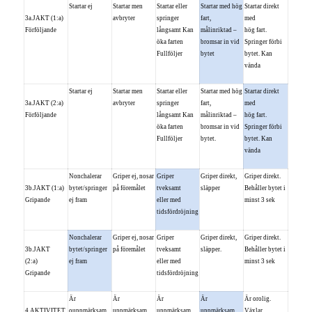
Startar ej
Startar men
Startar eller
Startar med hög
Startar direkt
3a.JAKT (1:a)
avbryter
springer
fart,
med
Förföljande
långsamt Kan
målinriktad –
hög fart.
öka farten
bromsar in vid
Springer förbi
Fullföljer
bytet
bytet. Kan
vända
Startar ej
Startar men
Startar eller
Startar med hög
Startar direkt
3a.JAKT (2:a)
avbryter
springer
fart,
med
Förföljande
långsamt Kan
målinriktad –
hög fart.
öka farten
bromsar in vid
Springer förbi
Fullföljer
bytet.
bytet. Kan
vända
Nonchalerar
Griper ej, nosar
Griper
Griper direkt,
Griper direkt.
3b.JAKT (1:a)
bytet/springer
på föremålet
tveksamt
släpper
Behåller bytet i
Gripande
ej fram
eller med
minst 3 sek
tidsfördröjning
Nonchalerar
Griper ej, nosar
Griper
Griper direkt,
Griper direkt.
3b.JAKT
bytet/springer
på föremålet
tveksamt
släpper.
Behåller bytet i
(2:a)
ej fram
eller med
minst 3 sek
Gripande
tidsfördröjning
Är
Är
Är
Är
Är orolig.
4.AKTIVITET
ouppmärksam,
uppmärksam
uppmärksam
uppmärksam,
Växlar