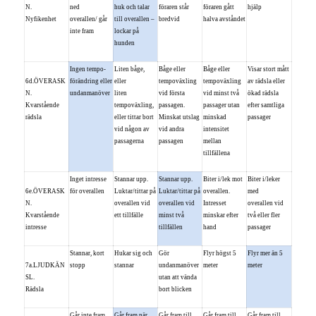
N.
ned
huk och talar
föraren står
föraren gått
hjälp
Nyfikenhet
overallen/ går
till overallen –
bredvid
halva avståndet
inte fram
lockar på
hunden
Ingen tempo-
Liten båge,
Båge eller
Båge eller
Visar stort mått
6d.ÖVERASK
förändring eller
eller
tempoväxling
tempoväxling
av rädsla eller
N.
undanmanöver
liten
vid första
vid minst två
ökad rädsla
Kvarstående
tempoväxling,
passagen.
passager utan
efter samtliga
rädsla
eller tittar bort
Minskat utslag
minskad
passager
vid någon av
vid andra
intensitet
passagerna
passagen
mellan
tillfällena
Inget intresse
Stannar upp.
Stannar upp.
Biter i/lek mot
Biter i/leker
6e.ÖVERASK
för overallen
Luktar/tittar på
Luktar/tittar på
overallen.
med
N.
overallen vid
overallen vid
Intresset
overallen vid
Kvarstående
ett tillfälle
minst två
minskar efter
två eller fler
intresse
tillfällen
hand
passager
Stannar, kort
Hukar sig och
Gör
Flyr högst 5
Flyr mer än 5
7a.LJUDKÄN
stopp
stannar
undanmanöver
meter
meter
SL.
utan att vända
Rädsla
bort blicken
Går inte fram.
Går fram när
Går fram till
Går fram till
Går fram till