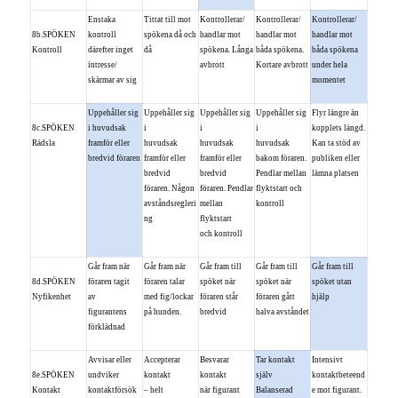
Enstaka
Tittat till mot
Kontrollerar/
Kontrollerar/
Kontrollerar/
8b.SPÖKEN
kontroll
spökena då och
handlar mot
handlar mot
handlar mot
Kontroll
därefter inget
då
spökena. Långa
båda spökena.
båda spökena
intresse/
avbrott
Kortare avbrott
under hela
skärmar av sig
momentet
Uppehåller sig
Uppehåller sig
Uppehåller sig
Uppehåller sig
Flyr längre än
8c.SPÖKEN
i huvudsak
i
i
i
kopplets längd.
Rädsla
framför eller
huvudsak
huvudsak
huvudsak
Kan ta stöd av
bredvid föraren
framför eller
framför eller
bakom föraren.
publiken eller
bredvid
bredvid
Pendlar mellan
lämna platsen
föraren. Någon
föraren. Pendlar
flyktstart och
avståndsregleri
mellan
kontroll
ng
flyktstart
och kontroll
Går fram när
Går fram när
Går fram till
Går fram till
Går fram till
8d.SPÖKEN
föraren tagit
föraren talar
spöket när
spöket när
spöket utan
Nyfikenhet
av
med fig/lockar
föraren står
föraren gått
hjälp
figurantens
på hunden.
bredvid
halva avståndet
förklädnad
Avvisar eller
Accepterar
Besvarar
Tar kontakt
Intensivt
8e.SPÖKEN
undviker
kontakt
kontakt
själv
kontaktbeteend
Kontakt
kontaktförsök
– helt
när figurant
Balanserad
e mot figurant.