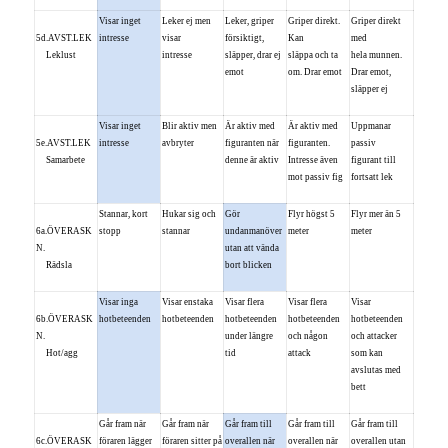
Visar inget
Leker ej men
Leker, griper
Griper direkt.
Griper direkt
5d.AVST.LEK
intresse
visar
försiktigt,
Kan
med
Leklust
intresse
släpper, drar ej
släppa och ta
hela munnen.
emot
om. Drar emot
Drar emot,
släpper ej
Visar inget
Blir aktiv men
Är aktiv med
Är aktiv med
Uppmanar
5e.AVST.LEK
intresse
avbryter
figuranten när
figuranten.
passiv
Samarbete
denne är aktiv
Intresse även
figurant till
mot passiv fig
fortsatt lek
Stannar, kort
Hukar sig och
Gör
Flyr högst 5
Flyr mer än 5
6a.ÖVERASK
stopp
stannar
undanmanöver
meter
meter
N.
utan att vända
Rädsla
bort blicken
Visar inga
Visar enstaka
Visar flera
Visar flera
Visar
6b.ÖVERASK
hotbeteenden
hotbeteenden
hotbeteenden
hotbeteenden
hotbeteenden
N.
under längre
och någon
och attacker
Hot/agg
tid
attack
som kan
avslutas med
bett
Går fram när
Går fram när
Går fram till
Går fram till
Går fram till
6c.ÖVERASK
föraren lägger
föraren sitter på
overallen när
overallen när
overallen utan