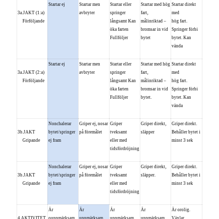
Startar ej
Startar men
Startar eller
Startar med hög
Startar direkt
3a.JAKT (1:a)
avbryter
springer
fart,
med
Förföljande
långsamt Kan
målinriktad –
hög fart.
öka farten
bromsar in vid
Springer förbi
Fullföljer
bytet
bytet. Kan
vända
Startar ej
Startar men
Startar eller
Startar med hög
Startar direkt
3a.JAKT (2:a)
avbryter
springer
fart,
med
Förföljande
långsamt Kan
målinriktad –
hög fart.
öka farten
bromsar in vid
Springer förbi
Fullföljer
bytet.
bytet. Kan
vända
Nonchalerar
Griper ej, nosar
Griper
Griper direkt,
Griper direkt.
3b.JAKT
bytet/springer
på föremålet
tveksamt
släpper
Behåller bytet i
Gripande
ej fram
eller med
minst 3 sek
tidsfördröjning
Nonchalerar
Griper ej, nosar
Griper
Griper direkt,
Griper direkt.
3b.JAKT
bytet/springer
på föremålet
tveksamt
släpper.
Behåller bytet i
Gripande
ej fram
eller med
minst 3 sek
tidsfördröjning
Är
Är
Är
Är
Är orolig.
4.AKTIVITET
ouppmärksam,
uppmärksam
uppmärksam
uppmärksam,
Växlar