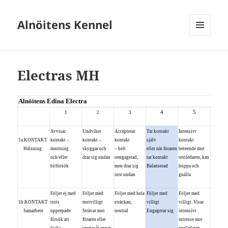
Alnöitens Kennel
MENY
OCH
WIDGETS
Electras MH
Alnöitens Edina Electra
4
5
1
2
3
Avvisar
Undviker
Accepterar
Tar kontakt
Intensivt
1a.KONTAKT
kontakt –
kontakt –
kontakt
själv
kontakt
Hälsning
morrning
skyggar och
– helt
eller när föraren
beteende mot
och/eller
drar sig undan
oengagerad,
tar kontakt
testledaren, kan
bitförsök
men drar sig
Balanserad
hoppa och
inte undan
gnälla
Följer ej med
Följer med
Följer med hela
Följer med
Följer med
1b.KONTAKT
trots
motvilligt
sträckan,
villigt
villigt. Visar
Samarbete
upprepade
Strävar mot
neutral
Engagerar sig
intensivt
försök att
föraren eller
intresse mot