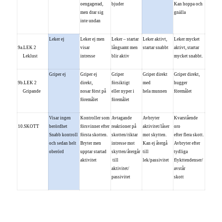
oengagerad,
bjuder
Kan hoppa och
men drar sig
gnälla
inte undan
Leker ej
Leker ej men
Leker – startar
Leker aktivt,
Leker mycket
9a.LEK 2
visar
långsamt men
startar snabbt
aktivt, startar
Leklust
intresse
blir aktiv
mycket snabbt.
Griper ej
Griper ej
Griper
Griper direkt
Griper direkt,
9b.LEK 2
direkt,
försiktigt
med
hugger
Gripande
nosar först på
eller nyper i
hela munnen
föremålet
föremålet
föremålet
Visar ingen
Kontroller som
Avtagande
Avbryter
Kvarstående
10.SKOTT
berördhet
försvinner efter
reaktioner på
aktivitet/låser
oro
Snabb kontroll
första skotten.
skotten/riktar
mot skytten.
efter flera skott.
och sedan helt
Bryter men
intresse mot
Kan ej återgå
Avbryter efter
oberörd
upptar startad
skytten/återgår
till
tydliga
aktivitet
till
lek/passivitet
flykttendenser/
aktivitet/
avstår
passivitet
skott