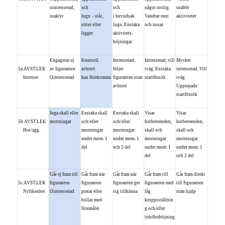
ointresserad,
och
och
något orolig.
snabbt
inaktiv
lugn – står,
i huvudsak
Vandrar runt
aktiviteter
sitter eller
lugn. Enstaka
och nosar
ligger
aktivitets-
höjningar
Engageras ej
Kontroll.
Intresserad,
Intresserad, vill
Mycket
5a.AVST.LEK
av figuranten
avbrott
följer
iväg. Enstaka
intresserad. Vill
Intresse
Ointresserad
kan förekomma
figuranten utan
startförsök
iväg.
avbrott
Upprepade
startförsök
Inga skall eller
Enstaka skall
Enstaka skall
Visar
Visar
5b.AVST.LEK
morrningar
och/eller
och/eller
hotbeteenden,
hotbeteenden,
Hot/agg.
morrningar
morrningar
skall och
skall och
under mom. 1
under mom. 1
morrningar
morrningar
del
och 2 del
under mom. 1
under mom. 1
del
och 2 del
Går ej fram till
Går fram när
Går fram när
Går fram till
Går fram direkt
5c.AVST.LEK
figuranten
figuranten
figuranten ger
figuranten med
till figuranten
Nyfikenhet
Ointresserad
pratar eller
sig tillkänna
låg
utan hjälp
bollar med
kroppsställnin
föremålet
g och/eller
tidsfördröjning