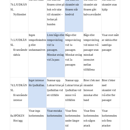
7b.LJUDKÄN
föraren sitter på
skramlet när
skramlet när
skramlet utan
SL.
huk och talar
föraren står
föraren gått
hjälp
Nyfikenhet
till skramlet –
bredvid
halva avståndet
lockar på
hunden
Ingen
Liten båge eller
Båge eller
Båge eller
Visar stort mått
7c.LJUDKÄN
tempoförändrin
tempoväxling
tempoväxling
tempoväxling
av rädsla efter
SL.
g eller
vid 1a
vid 1a
vid minst två
samtliga
Kvarstående
undanmanöver.
passagen.
passagen.
passager utan
passager
rädsla
Minskat utslag
Minskat utslag
minskad
vid 2a pass
vid 2a
intensitet
passagen
mellan
tillfällena
Inget intresse
Stannar upp.
Stannar upp.
Biter i/lek mot
Biter i/leker
7d.LJUDKÄN
för ljudkällan.
Luktar/tittar på
Luktar/tittar på
skramlet
med
SL.
ljudkällan vid
ljudkällan vid
Intresset
skramlet vid
Kvarstående
ett tillfälle
minst två
minskar efter
två eller fler
intresse
tillfällen
hand
passager
Visar inga
Visar enstaka
Visar flera
Visar flera
Visar
8a.SPÖKEN
hotbeteenden
hotbeteenden
hotbeteenden
hotbeteenden
hotbeteenden
Hot/agg
under längre
och någon
och flera
tid
attack
attacker