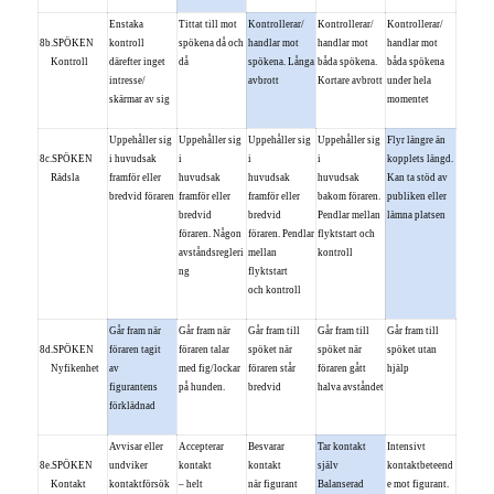
Enstaka
Tittat till mot
Kontrollerar/
Kontrollerar/
Kontrollerar/
8b.SPÖKEN
kontroll
spökena då och
handlar mot
handlar mot
handlar mot
Kontroll
därefter inget
då
spökena. Långa
båda spökena.
båda spökena
intresse/
avbrott
Kortare avbrott
under hela
skärmar av sig
momentet
Uppehåller sig
Uppehåller sig
Uppehåller sig
Uppehåller sig
Flyr längre än
8c.SPÖKEN
i huvudsak
i
i
i
kopplets längd.
Rädsla
framför eller
huvudsak
huvudsak
huvudsak
Kan ta stöd av
bredvid föraren
framför eller
framför eller
bakom föraren.
publiken eller
bredvid
bredvid
Pendlar mellan
lämna platsen
föraren. Någon
föraren. Pendlar
flyktstart och
avståndsregleri
mellan
kontroll
ng
flyktstart
och kontroll
Går fram när
Går fram när
Går fram till
Går fram till
Går fram till
8d.SPÖKEN
föraren tagit
föraren talar
spöket när
spöket när
spöket utan
Nyfikenhet
av
med fig/lockar
föraren står
föraren gått
hjälp
figurantens
på hunden.
bredvid
halva avståndet
förklädnad
Avvisar eller
Accepterar
Besvarar
Tar kontakt
Intensivt
8e.SPÖKEN
undviker
kontakt
kontakt
själv
kontaktbeteend
Kontakt
kontaktförsök
– helt
när figurant
Balanserad
e mot figurant.