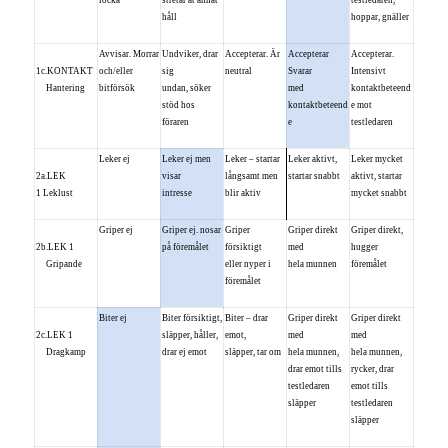
locka
stretar åt annat
testledaren,
håll
hoppar, gnäller
Avvisar. Morrar
Undviker, drar
Accepterar. Är
Accepterar
Accepterar.
1c.KONTAKT
och/eller
sig
neutral
Svarar
Intensivt
Hantering
bitförsök
undan, söker
med
kontaktbeteend
stöd hos
kontaktbeteend
e mot
föraren
e
testledaren
Leker ej
Leker ej men
Leker – startar
Leker aktivt,
Leker mycket
2a.LEK
visar
långsamt men
startar snabbt
aktivt, startar
1 Leklust
intresse
blir aktiv
mycket snabbt
Griper ej
Griper ej. nosar
Griper
Griper direkt
Griper direkt,
2b.LEK 1
på föremålet
försiktigt
med
hugger
Gripande
eller nyper i
hela munnen
föremålet
föremålet
Biter ej
Biter försiktigt,
Biter – drar
Griper direkt
Griper direkt
2c.LEK 1
släpper, håller,
emot,
med
med
Dragkamp
drar ej emot
släpper, tar om
hela munnen,
hela munnen,
drar emot tills
rycker, drar
testledaren
emot tills
släpper
testledaren
släpper