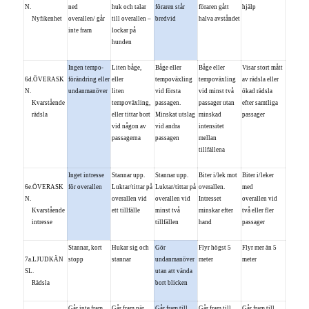
N.
ned
huk och talar
föraren står
föraren gått
hjälp
Nyfikenhet
overallen/ går
till overallen –
bredvid
halva avståndet
inte fram
lockar på
hunden
Ingen tempo-
Liten båge,
Båge eller
Båge eller
Visar stort mått
6d.ÖVERASK
förändring eller
eller
tempoväxling
tempoväxling
av rädsla eller
N.
undanmanöver
liten
vid första
vid minst två
ökad rädsla
Kvarstående
tempoväxling,
passagen.
passager utan
efter samtliga
rädsla
eller tittar bort
Minskat utslag
minskad
passager
vid någon av
vid andra
intensitet
passagerna
passagen
mellan
tillfällena
Inget intresse
Stannar upp.
Stannar upp.
Biter i/lek mot
Biter i/leker
6e.ÖVERASK
för overallen
Luktar/tittar på
Luktar/tittar på
overallen.
med
N.
overallen vid
overallen vid
Intresset
overallen vid
Kvarstående
ett tillfälle
minst två
minskar efter
två eller fler
intresse
tillfällen
hand
passager
Stannar, kort
Hukar sig och
Gör
Flyr högst 5
Flyr mer än 5
7a.LJUDKÄN
stopp
stannar
undanmanöver
meter
meter
SL.
utan att vända
Rädsla
bort blicken
Går inte fram.
Går fram när
Går fram till
Går fram till
Går fram till