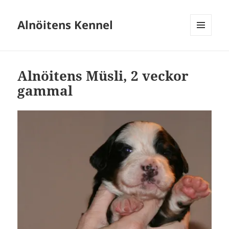
Alnöitens Kennel
MENY
OCH
WIDGETS
Alnöitens Müsli, 2 veckor
gammal