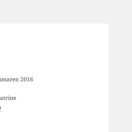
mmaren 2016
Katrine
m